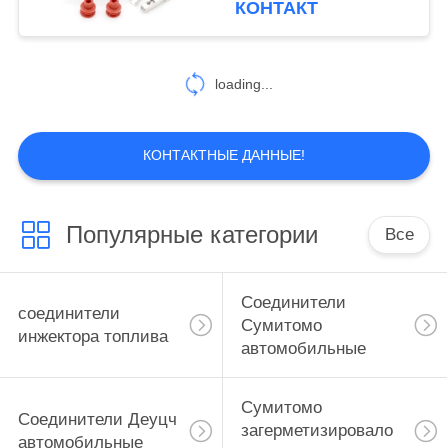
КОНТАКТ
101
Соединители ФЭП
loading...
автомобильные
КОНТАКТНЫЕ ДАННЫЕ!
Популярные категории
Все
1303
автомобильные
Соединители
соединители
электрические
Сумитомо
инжектора топлива
автомобильные
соединители
Сумитомо
Соединители Деуцч
загерметизировало
автомобильные