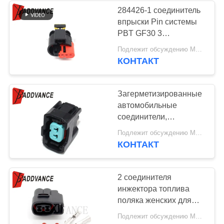
284426-1 соединитель
впрыски Pin системы
33
PBT GF30 3
Соединители ФКИ
соединителя MCP TE
Подлежит обсуждению MOQ:100 БЛОКОВ
AMP женский
КОНТАКТ
автомобильные
Загерметизированные
автомобильные
соединители,
штепсельная вилка
20
Подлежит обсуждению MOQ:100 единиц
6189-0553 инжектора
КОНТАКТ
Разъем катушки
топлива HX 090 OBD2
NH-1 для GSXR
зажигания
2 соединителя
инжектора топлива
поляка женских для
Тойота с терминалами
Подлежит обсуждению MOQ:100 единиц
MG640605