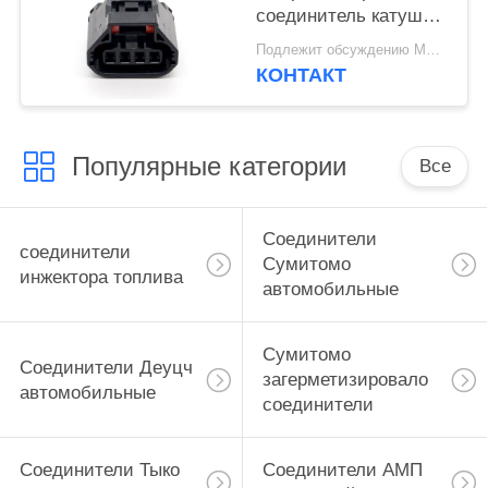
соединитель катушки
зажигания 6189-7188
Подлежит обсуждению MOQ:100 БЛОКОВ
для Mazda Atenza
КОНТАКТ
Популярные категории
Все
Соединители
соединители
Сумитомо
инжектора топлива
автомобильные
Сумитомо
Соединители Деуцч
загерметизировало
автомобильные
соединители
Соединители Тыко
Соединители АМП