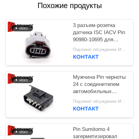
Похожие продукты
3 разъем-розетка
датчика ISC IACV Pin
90980-10695 для
Тойота Lexus
Подлежит обсуждению MOQ:100 БЛОКОВ
КОНТАКТ
Мужчина Pin черноты
24 с соединителем
автомобильных
деталей гнезда
Подлежит обсуждению MOQ:100 БЛОКОВ
задней части 6188-
КОНТАКТ
0539 для автомобиля
Pin Sumitomo 4
загерметизировал