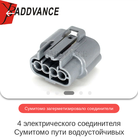
Xi'An
YingBao
Auto
Parts
Co.,Ltd.
All
Rights
Reserved.
ДОМ
ПРОДУКТЫ
О
НАС
ПУТЕШЕСТВИЕ
ФАБРИКИ
Сумитомо загерметизировало соединители
4 электрического соединителя
ПРОВЕРКА
Сумитомо пути водоустойчивых