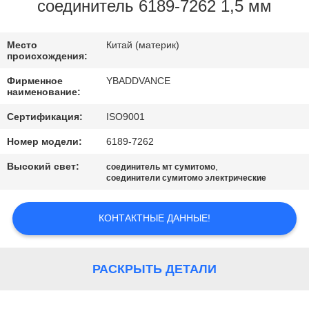
КАЧЕСТВА
соединитель 6189-7262 1,5 мм
СВЯЖИТЕСЬ
Место
Китай (материк)
происхождения:
МЫ
Фирменное
YBADDVANCE
наименование:
СПРОСИТЕ
Сертификация:
ISO9001
ЦИТАТУ
Номер модели:
6189-7262
Высокий свет:
,
соединитель мт сумитомо
КАРТА
соединители сумитомо электрические
САЙТА
КОНТАКТНЫЕ ДАННЫЕ!
ПОЛИТИКА
КОНФИДЕНЦИАЛЬНОСТИ
РАСКРЫТЬ ДЕТАЛИ