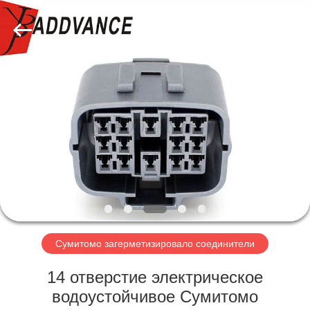
Xi'An
YingBao
Auto
Parts
Co.,Ltd.
All
Rights
Reserved.
ДОМ
ПРОДУКТЫ
О
НАС
ПУТЕШЕСТВИЕ
ФАБРИКИ
Сумитомо загерметизировало соединители
14 отверстие электрическое
ПРОВЕРКА
водоустойчивое Сумитомо