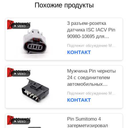
Похожие продукты
3 разъем-розетка
датчика ISC IACV Pin
90980-10695 для
Тойота Lexus
Подлежит обсуждению MOQ:100 БЛОКОВ
КОНТАКТ
Мужчина Pin черноты
24 с соединителем
автомобильных
деталей гнезда
Подлежит обсуждению MOQ:100 БЛОКОВ
задней части 6188-
КОНТАКТ
0539 для автомобиля
Pin Sumitomo 4
загерметизировал