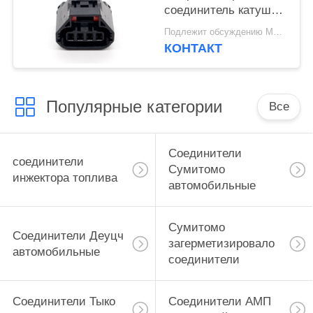
соединитель катушки
зажигания 6189-7188
Подлежит обсуждению MOQ:100 БЛОКОВ
для Mazda Atenza
КОНТАКТ
Популярные категории
Все
Соединители
соединители
Сумитомо
инжектора топлива
автомобильные
Сумитомо
Соединители Деуцч
загерметизировало
автомобильные
соединители
Соединители Тыко
Соединители АМП