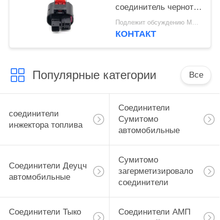
соединитель черноты
7 Pin для проводки
Подлежит обсуждению MOQ:100 БЛОКОВ
провода
КОНТАКТ
Популярные категории
Все
Соединители
соединители
Сумитомо
инжектора топлива
автомобильные
Сумитомо
Соединители Деуцч
загерметизировало
автомобильные
соединители
Соединители Тыко
Соединители АМП