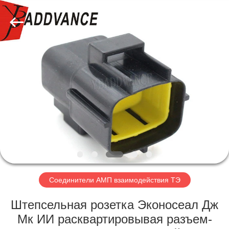
Xi'An
YingBao
Auto
Parts
Co.,Ltd.
All
Rights
Reserved.
ДОМ
ПРОДУКТЫ
О
НАС
ПУТЕШЕСТВИЕ
ФАБРИКИ
Соединители АМП взаимодействия ТЭ
Штепсельная розетка Эконосеал Дж
ПРОВЕРКА
Мк ИИ расквартировывая разъем-