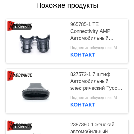
Похожие продукты
965785-1 TE
Connectivity AMP
Автомобильный
разъем Крышка
Подлежит обсуждению MOQ:100 ШТУК
Прямой Тип 9,6 мм
КОНТАКТ
Кабельный кожух и
крепеж
827572-1 7 штиф
Автомобильный
электрический Tyco
AMP соединитель
Подлежит обсуждению MOQ:100 единиц
резиновый ботинк
КОНТАКТ
для проводки
2387380-1 женский
автомобильный