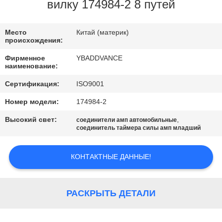
КАЧЕСТВА
вилку 174984-2 8 путей
СВЯЖИТЕСЬ
Место
Китай (материк)
происхождения:
МЫ
Фирменное
YBADDVANCE
наименование:
СПРОСИТЕ
Сертификация:
ISO9001
ЦИТАТУ
Номер модели:
174984-2
Высокий свет:
,
соединители амп автомобильные
КАРТА
соединитель таймера силы амп младший
САЙТА
КОНТАКТНЫЕ ДАННЫЕ!
ПОЛИТИКА
КОНФИДЕНЦИАЛЬНОСТИ
РАСКРЫТЬ ДЕТАЛИ