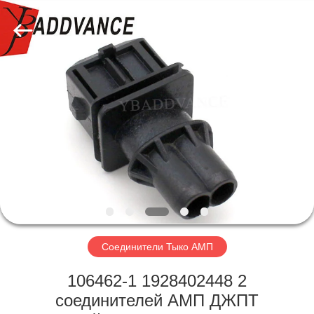
Xi'An
YingBao
Auto
Parts
Co.,Ltd.
All
Rights
Reserved.
ДОМ
ПРОДУКТЫ
О
НАС
ПУТЕШЕСТВИЕ
ФАБРИКИ
Соединители Тыко АМП
106462-1 1928402448 2
ПРОВЕРКА
соединителей АМП ДЖПТ