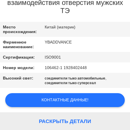
КАЧЕСТВА
взаимодействия отверстия мужских
ТЭ
СВЯЖИТЕСЬ
Место
Китай (материк)
МЫ
происхождения:
Фирменное
YBADDVANCE
СПРОСИТЕ
наименование:
ЦИТАТУ
Сертификация:
ISO9001
Номер модели:
106462-1 1928402448
КАРТА
Высокий свет:
,
соединители тыко автомобильные
соединители тыко суперсеал
САЙТА
КОНТАКТНЫЕ ДАННЫЕ!
ПОЛИТИКА
КОНФИДЕНЦИАЛЬНОСТИ
РАСКРЫТЬ ДЕТАЛИ