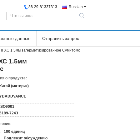
86-29-81337313
Russian
search
тактные данные
Отправить запрос
 8 ХС 1.5мм загерметизированное Сумитомо
ХС 1.5мм
е
я о продукте:
Китай (материк)
YBADDVANCE
ISO9001
6189-7243
ловия:
:
100 единиц
Подлежит обсуждению