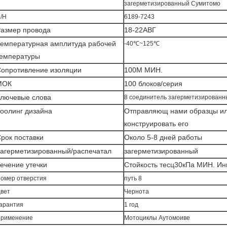
загерметизированный Сумитомо
/Н
6189-7243
азмер провода
18-22АВГ
емпературная амплитуда рабочей
-40℃~125℃
емпературы
опротивление изоляции
100М МИН.
МОК
100 блоков/серия
лючевые слова
8 соединитель загерметизирован
оолинг дизайна
Отправляющ нами образцы ил
конструировать его
рок поставки
Около 5-8 дней работы
агерметизированный/распечатал
загерметизированный
ечение утечки
Стойкость тесц30кПа МИН. Ин
омер отверстия
путь 8
вет
Чернота
арантия
1 год
рименение
Мотоциклы Аутомоиве