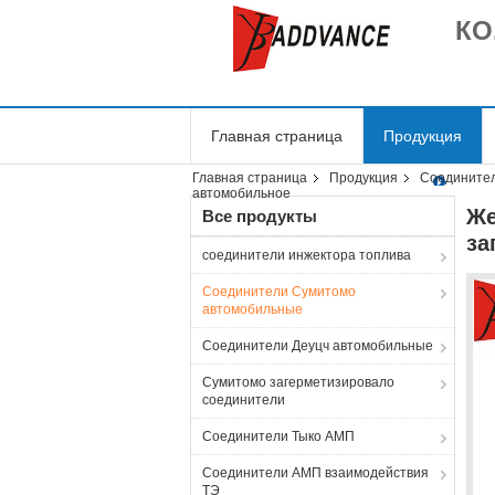
КО
Главная страница
Продукция
Главная страница
Продукция
Соедините
автомобильное
Же
Все продукты
за
соединители инжектора топлива
Соединители Сумитомо
автомобильные
Соединители Деуцч автомобильные
Сумитомо загерметизировало
соединители
Соединители Тыко АМП
Соединители АМП взаимодействия
ТЭ