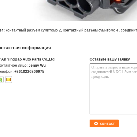
,
,
ег:
контактный разъем сумитомо 2
контактный разъем сумитомо 4
соединит
онтактная информация
i'An YingBao Auto Parts Co.,Ltd
Оставьте вашу заявку
онтактное лицо:
Jenny Wu
елефон:
+8618220806975