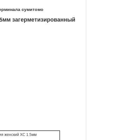
ерминала сумитомо
1.5мм загерметизированный
ия женский ХС 1.5мм