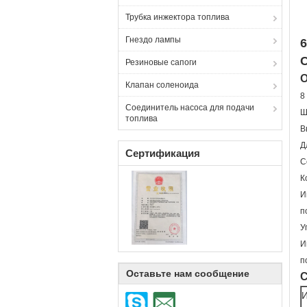
Трубка инжектора топлива
Гнездо лампы
6
Резиновые сапоги
О
Клапан соленоида
8
Соединитель насоса для подачи
Ш
топлива
В
Д
Сертификация
С
К
И
п
У
И
п
Оставьте нам сообщение
И