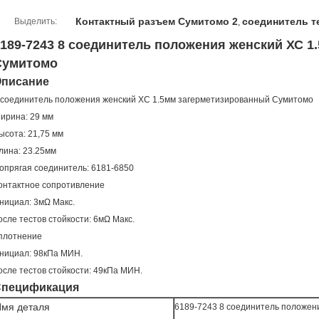
Контактный разъем Сумитомо 2
соединитель т
Выделить:
,
189-7243 8 соединитель положения женский ХС 
Сумитомо
писание
 соединитель положения женский ХС 1.5мм загерметизированный Сумитомо
ирина: 29 мм
ысота: 21,75 мм
лина: 23.25мм
опрягая соединитель: 6181-6850
онтактное сопротивление
нициал: 3мΩ Макс.
осле тестов стойкости: 6мΩ Макс.
плотнение
нициал: 98кПа МИН.
осле тестов стойкости: 49кПа МИН.
Спецификация
мя деталя
6189-7243 8 соединитель положен