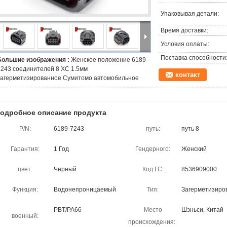
Упаковывая детали:
Время доставки:
Условия оплаты:
Поставка способности
Большие изображения :
Женское положение 6189-
7243 соединителей 8 ХС 1.5мм
контакт
загерметизированное Сумитомо автомобильное
одробное описание продукта
P/N:
6189-7243
путь:
путь 8
Гарантия:
1 Год
Гендерного:
Женский
цвет:
Черный
Код ГС:
8536909000
Функция:
Водонепроницаемый
Тип:
Загерметизиро
PBT/PA66
Место
Шэньси, Китай
военный:
происхождения: