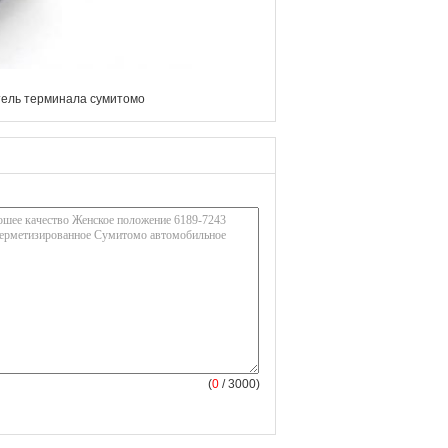
ель терминала сумитомо
(
0
/ 3000)