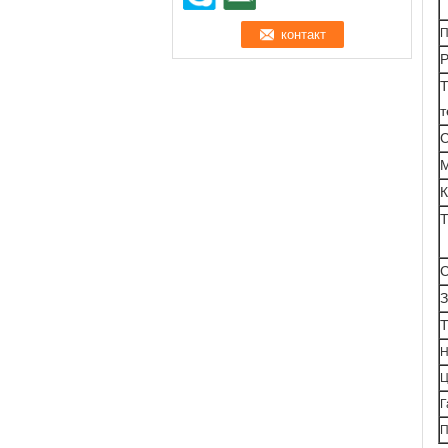
П
Р
Т
т
С
К
Т
С
З
Т
Н
Ц
Г
П