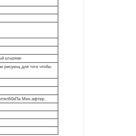
ный штырями
и рисующ для того чтобы
итял50кПа Мин.афтер.