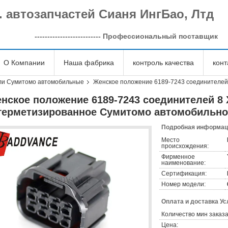
. автозапчастей Сианя ИнгБао, Лтд
--------------------------
Профессиональный поставщик
О Компании
Наша фабрика
контроль качества
кон
ли Сумитомо автомобильные
Женское положение 6189-7243 соединителей
нское положение 6189-7243 соединителей 8 
герметизированное Сумитомо автомобильно
Подробная информаци
Место
происхождения:
Фирменное
наименование:
Сертификация:
Номер модели:
Оплата и доставка Ус
Количество мин заказа
Цена: