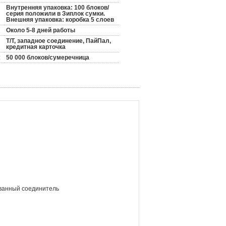
Внутренняя упаковка: 100 блоков/
серия положили в Зиплок сумки.
Внешняя упаковка: коробка 5 слоев
Около 5-8 дней работы
Т/Т, западное соединение, ПайПал,
кредитная карточка
:
50 000 блоков/сумеречница
ванный соединитель